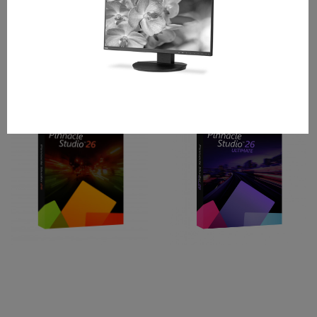
Pinnacle Studio 26
Pinnacle Studio 26
Standard ML EU
Ultimate ML EU
1339,- Kč
2905,- Kč