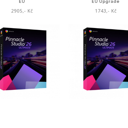
EU
EU Upgrade
2905,- Kč
1743,- Kč