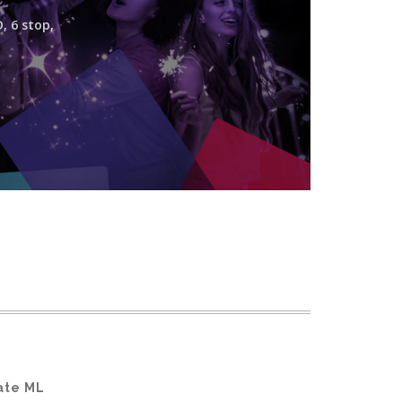
, 6 stop,
ate ML