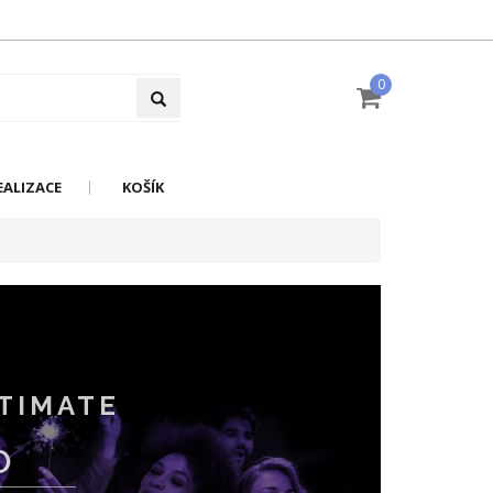
0
EALIZACE
KOŠÍK
TIMATE
O