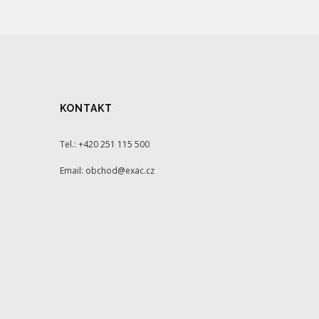
KONTAKT
Tel.: +420 251 115 500
Email: obchod@exac.cz