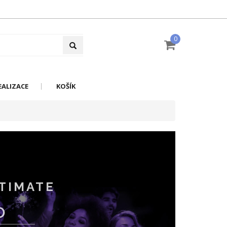
0
EALIZACE
KOŠÍK
TIMATE
O