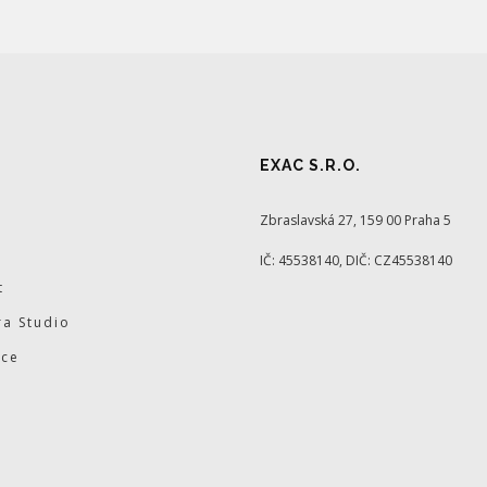
EXAC S.R.O.
Zbraslavská 27, 159 00 Praha 5
IČ: 45538140, DIČ: CZ45538140
t
a Studio
ace