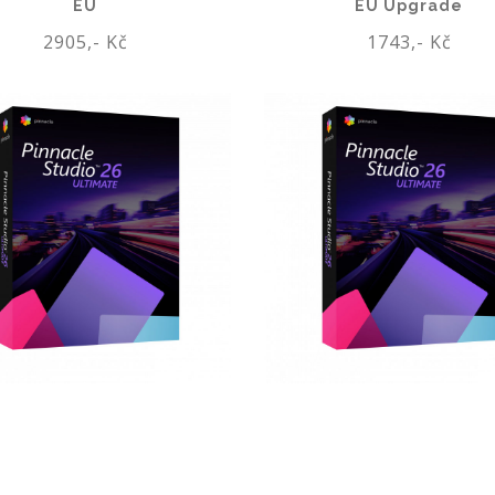
EU
EU Upgrade
2905,- Kč
1743,- Kč