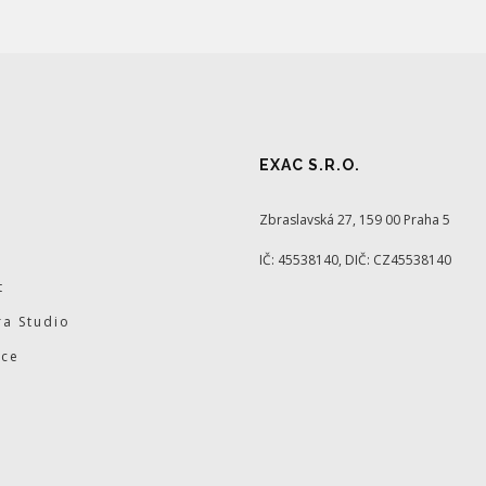
EXAC S.R.O.
Zbraslavská 27, 159 00 Praha 5
IČ: 45538140, DIČ: CZ45538140
t
a Studio
ace