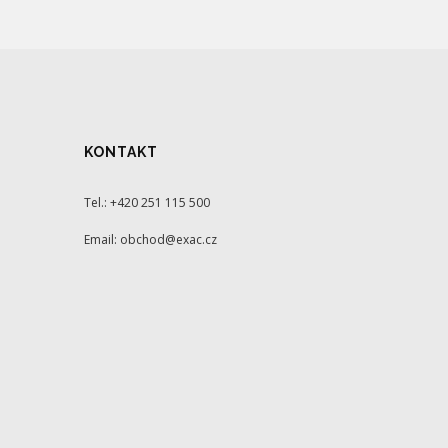
KONTAKT
Tel.: +420 251 115 500
Email: obchod@exac.cz