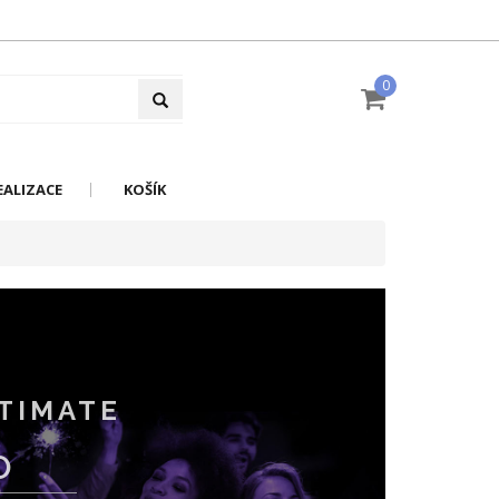
0
EALIZACE
KOŠÍK
TIMATE
O