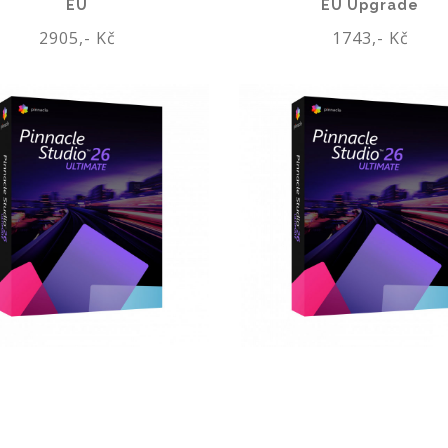
EU
EU Upgrade
2905,- Kč
1743,- Kč