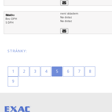
není skladem
Na dotaz
Na dotaz
STRÁNKY:
1
2
3
4
5
6
7
8
9