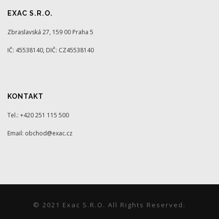
EXAC S.R.O.
Zbraslavská 27, 159 00 Praha 5
IČ: 45538140, DIČ: CZ45538140
KONTAKT
Tel.: +420 251 115 500
Email: obchod@exac.cz
© 2021 Exac S.r.o. All Rights Reserved.