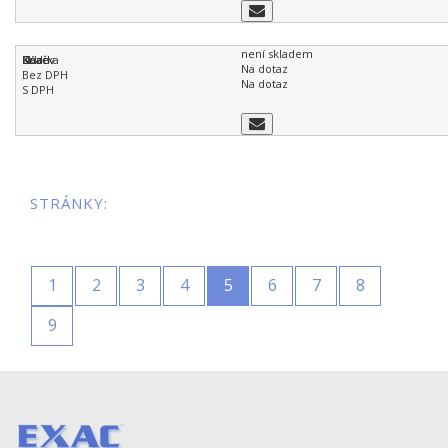
není skladem
Na dotaz
Na dotaz
STRÁNKY:
1
2
3
4
5
6
7
8
9