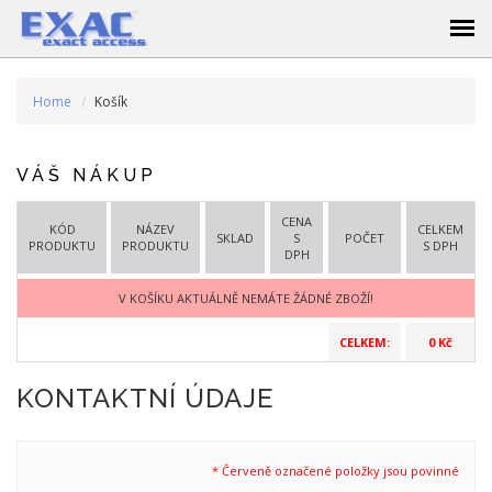
Home
Košík
VÁŠ NÁKUP
CENA
KÓD
NÁZEV
CELKEM
SKLAD
S
POČET
PRODUKTU
PRODUKTU
S DPH
DPH
V KOŠÍKU AKTUÁLNĚ NEMÁTE ŽÁDNÉ ZBOŽÍ!
CELKEM:
0 Kč
KONTAKTNÍ ÚDAJE
* Červeně označené položky jsou povinné