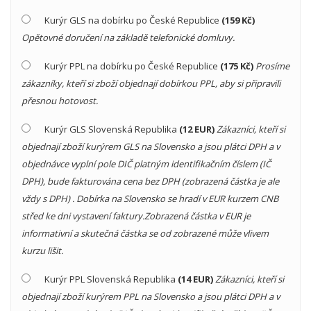
Kurýr GLS na dobírku po České Republice
(159 Kč)
Opětovné doručení na základě telefonické domluvy.
Kurýr PPL na dobírku po České Republice
(175 Kč)
Prosíme
zákazníky, kteří si zboží objednají dobírkou PPL, aby si připravili
přesnou hotovost.
Kurýr GLS Slovenská Republika
(12 EUR)
Zákazníci, kteří si
objednají zboží kurýrem GLS na Slovensko a jsou plátci DPH a v
objednávce vyplní pole DIČ platným identifikačním číslem (IČ
DPH), bude fakturována cena bez DPH (zobrazená částka je ale
vždy s DPH) . Dobírka na Slovensko se hradí v EUR kurzem CNB
střed ke dni vystavení faktury.Zobrazená částka v EUR je
informativní a skutečná částka se od zobrazené může vlivem
kurzu lišit.
Kurýr PPL Slovenská Republika
(14 EUR)
Zákazníci, kteří si
objednají zboží kurýrem PPL na Slovensko a jsou plátci DPH a v