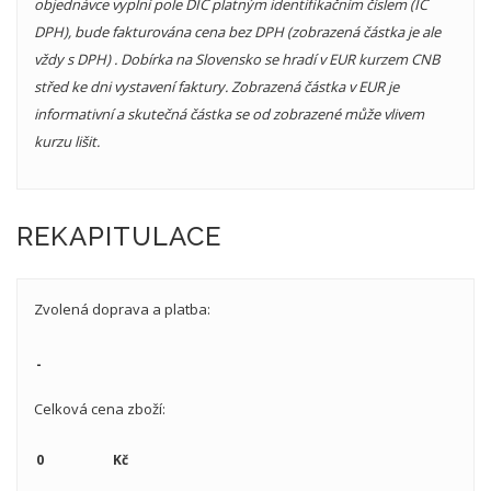
objednávce vyplní pole DIČ platným identifikačním číslem (IČ
DPH), bude fakturována cena bez DPH (zobrazená částka je ale
vždy s DPH) . Dobírka na Slovensko se hradí v EUR kurzem CNB
střed ke dni vystavení faktury. Zobrazená částka v EUR je
informativní a skutečná částka se od zobrazené může vlivem
kurzu lišit.
REKAPITULACE
Zvolená doprava a platba:
Celková cena zboží: