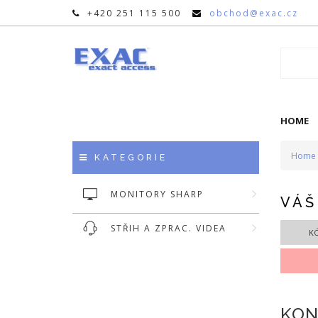
+420 251 115 500
obchod@exac.cz
HOME
Home
KATEGORIE
MONITORY SHARP
VÁŠ
STŘIH A ZPRAC. VIDEA
K
KON