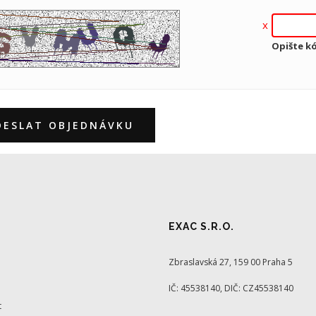
Opište k
DESLAT OBJEDNÁVKU
EXAC S.R.O.
Zbraslavská 27, 159 00 Praha 5
IČ: 45538140, DIČ: CZ45538140
t