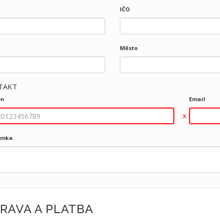
IČO
Město
TAKT
on
Email
ámka
RAVA A PLATBA