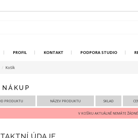
PROFIL
KONTAKT
PODPORA STUDIO
R
Košík
 NÁKUP
ÓD PRODUKTU
NÁZEV PRODUKTU
SKLAD
CE
V KOŠÍKU AKTUÁLNĚ NEMÁTE ŽÁDNÉ
TAKTNÍ ÚDAJE