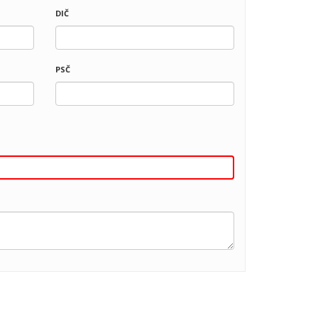
DIČ
PSČ