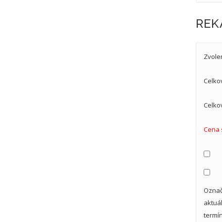
REK
Zvole
Celko
Celko
Cena 
Označ
aktuá
termí