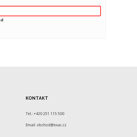
ód
KONTAKT
Tel.: +420 251 115 500
Email: obchod@exac.cz