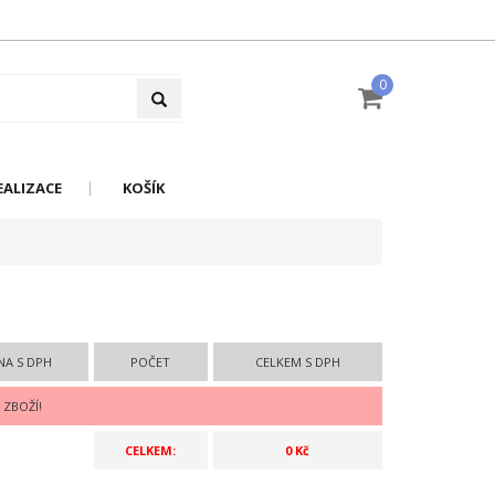
0
EALIZACE
KOŠÍK
NA S DPH
POČET
CELKEM S DPH
 ZBOŽÍ!
CELKEM:
0 Kč