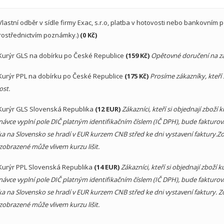
Vlastní odběr v sídle firmy Exac, s.r.o, platba v hotovosti nebo bankovním
rostřednictvím poznámky.)
(0 Kč)
Kurýr GLS na dobírku po České Republice
(159 Kč)
Opětovné doručení na zá
Kurýr PPL na dobírku po České Republice
(175 Kč)
Prosíme zákazníky, kteří 
ost.
Kurýr GLS Slovenská Republika
(12 EUR)
Zákazníci, kteří si objednají zboží
ávce vyplní pole DIČ platným identifikačním číslem (IČ DPH), bude fakturov
a na Slovensko se hradí v EUR kurzem CNB střed ke dni vystavení faktury.Zo
zobrazené může vlivem kurzu lišit.
Kurýr PPL Slovenská Republika
(14 EUR)
Zákazníci, kteří si objednají zboží
ávce vyplní pole DIČ platným identifikačním číslem (IČ DPH), bude fakturov
a na Slovensko se hradí v EUR kurzem CNB střed ke dni vystavení faktury. Z
zobrazené může vlivem kurzu lišit.