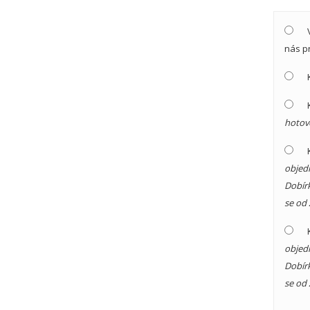
nás p
hotov
objedn
Dobírk
se od 
objedn
Dobírk
se od 