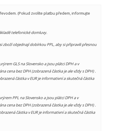
 převodem. (Pokud zvolíte platbu předem, informujte
kladě telefonické domluvy.
si zboží objednají dobírkou PPL, aby si připravili přesnou
 kurýrem GLS na Slovensko a jsou plátci DPH a v
ána cena bez DPH (zobrazená částka je ale vždy s DPH) .
brazená částka v EUR je informativní a skutečná částka
 kurýrem PPL na Slovensko a jsou plátci DPH a v
ána cena bez DPH (zobrazená částka je ale vždy s DPH) .
obrazená částka v EUR je informativní a skutečná částka