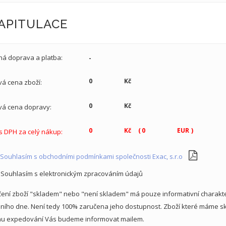
APITULACE
ná doprava a platba:
vá cena zboží:
vá cena dopravy:
(
)
s DPH za celý nákup:
Souhlasím s obchodními podmínkami společnosti Exac, s.r.o
Souhlasím s elektronickým zpracováním údajů
ení zboží "skladem" nebo "není skladem" má pouze informativní charakter
lního dne. Není tedy 100% zaručena jeho dostupnost. Zboží které máme 
nu expedování Vás budeme informovat mailem.