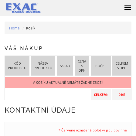
Home
Košík
VÁŠ NÁKUP
CENA
KÓD
NÁZEV
CELKEM
SKLAD
S
POČET
PRODUKTU
PRODUKTU
S DPH
DPH
V KOŠÍKU AKTUÁLNĚ NEMÁTE ŽÁDNÉ ZBOŽÍ!
CELKEM:
0 Kč
KONTAKTNÍ ÚDAJE
* Červeně označené položky jsou povinné