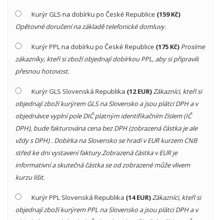
Kurýr GLS na dobírku po České Republice
(159 Kč)
Opětovné doručení na základě telefonické domluvy.
Kurýr PPL na dobírku po České Republice
(175 Kč)
Prosíme
zákazníky, kteří si zboží objednají dobírkou PPL, aby si připravili
přesnou hotovost.
Kurýr GLS Slovenská Republika
(12 EUR)
Zákazníci, kteří si
objednají zboží kurýrem GLS na Slovensko a jsou plátci DPH a v
objednávce vyplní pole DIČ platným identifikačním číslem (IČ
DPH), bude fakturována cena bez DPH (zobrazená částka je ale
vždy s DPH) . Dobírka na Slovensko se hradí v EUR kurzem CNB
střed ke dni vystavení faktury.Zobrazená částka v EUR je
informativní a skutečná částka se od zobrazené může vlivem
kurzu lišit.
Kurýr PPL Slovenská Republika
(14 EUR)
Zákazníci, kteří si
objednají zboží kurýrem PPL na Slovensko a jsou plátci DPH a v