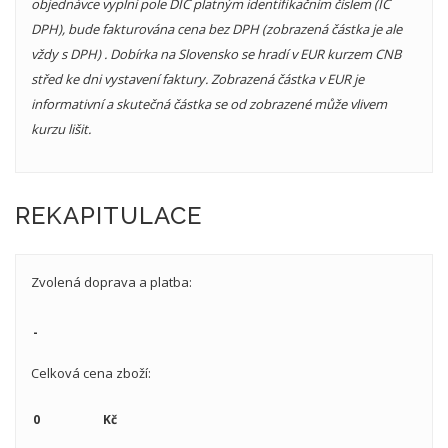
objednávce vyplní pole DIČ platným identifikačním číslem (IČ
DPH), bude fakturována cena bez DPH (zobrazená částka je ale
vždy s DPH) . Dobírka na Slovensko se hradí v EUR kurzem CNB
střed ke dni vystavení faktury. Zobrazená částka v EUR je
informativní a skutečná částka se od zobrazené může vlivem
kurzu lišit.
REKAPITULACE
Zvolená doprava a platba:
Celková cena zboží: