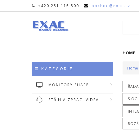
+420 251 115 500
obchod@exac.cz
HOME
Home
KATEGORIE
MONITORY SHARP
ŘADA 
S OC
STŘIH A ZPRAC. VIDEA
INTE
ROZŠ