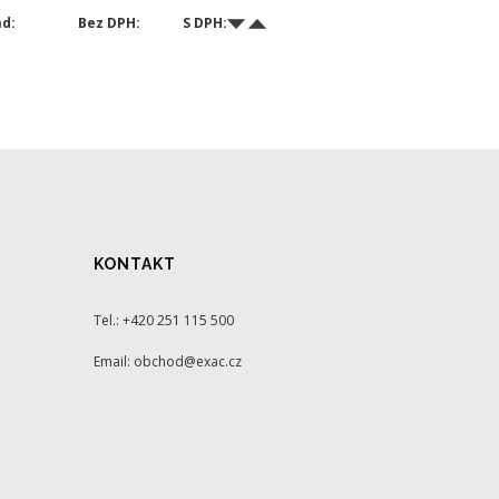
ad:
Bez DPH:
S DPH:
KONTAKT
Tel.: +420 251 115 500
Email: obchod@exac.cz