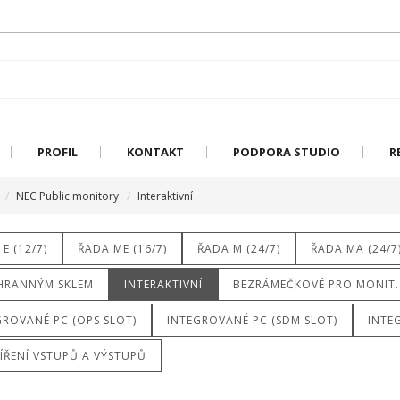
PROFIL
KONTAKT
PODPORA STUDIO
R
NEC Public monitory
Interaktivní
E (12/7)
ŘADA ME (16/7)
ŘADA M (24/7)
ŘADA MA (24/7
HRANNÝM SKLEM
INTERAKTIVNÍ
BEZRÁMEČKOVÉ PRO MONIT.
GROVANÉ PC (OPS SLOT)
INTEGROVANÉ PC (SDM SLOT)
INTE
ÍŘENÍ VSTUPŮ A VÝSTUPŮ