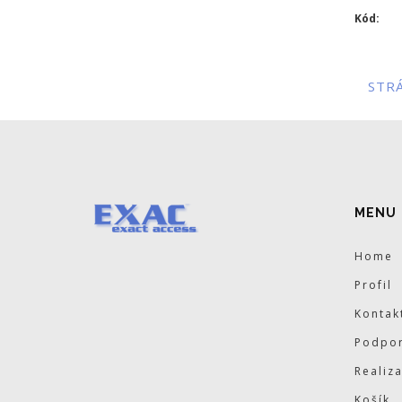
Kód:
STR
MENU
Home
Profil
Kontak
Podpor
Realiz
Košík