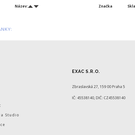
Název:
Značka
Skl
ÁNKY:
EXAC S.R.O.
Zbraslavská 27, 159 00 Praha 5
IČ: 45538140, DIČ: CZ45538140
t
a Studio
ace