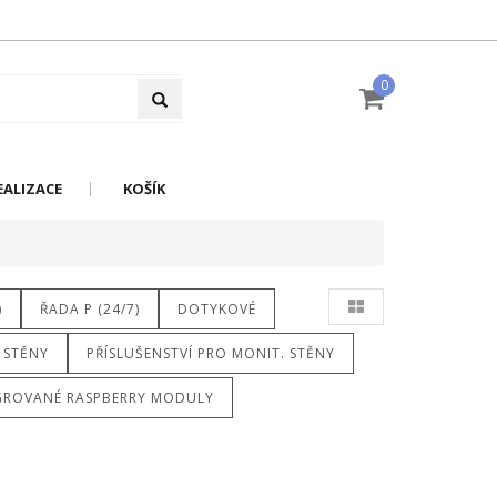
0
EALIZACE
KOŠÍK
)
ŘADA P (24/7)
DOTYKOVÉ
 STĚNY
PŘÍSLUŠENSTVÍ PRO MONIT. STĚNY
GROVANÉ RASPBERRY MODULY