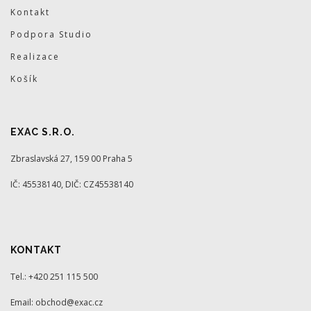
Kontakt
Podpora Studio
Realizace
Košík
EXAC S.R.O.
Zbraslavská 27, 159 00 Praha 5
IČ: 45538140, DIČ: CZ45538140
KONTAKT
Tel.: +420 251 115 500
Email: obchod@exac.cz