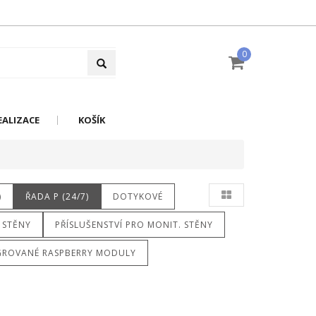
0
EALIZACE
KOŠÍK
)
ŘADA P (24/7)
DOTYKOVÉ
 STĚNY
PŘÍSLUŠENSTVÍ PRO MONIT. STĚNY
GROVANÉ RASPBERRY MODULY