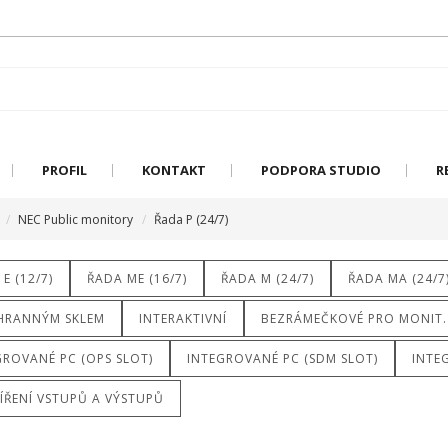
PROFIL
KONTAKT
PODPORA STUDIO
R
NEC Public monitory
Řada P (24/7)
E (12/7)
ŘADA ME (16/7)
ŘADA M (24/7)
ŘADA MA (24/7
HRANNÝM SKLEM
INTERAKTIVNÍ
BEZRÁMEČKOVÉ PRO MONIT.
GROVANÉ PC (OPS SLOT)
INTEGROVANÉ PC (SDM SLOT)
INTE
ÍŘENÍ VSTUPŮ A VÝSTUPŮ