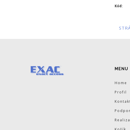
Kód:
STR
MENU
Home
Profil
Kontak
Podpor
Realiz
Košík