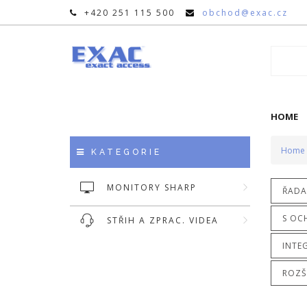
+420 251 115 500
obchod@exac.cz
HOME
Home
KATEGORIE
MONITORY SHARP
ŘADA 
S OC
STŘIH A ZPRAC. VIDEA
INTE
ROZŠ