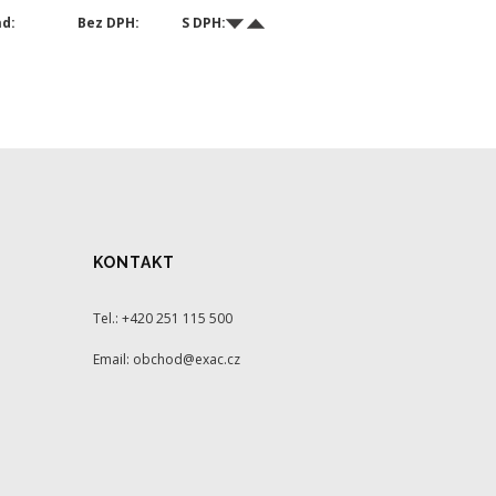
ad:
Bez DPH:
S DPH:
KONTAKT
Tel.: +420 251 115 500
Email: obchod@exac.cz