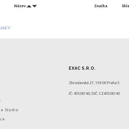
Název:
Značka
Skl
ÁNKY:
EXAC S.R.O.
Zbraslavská 27, 159 00 Praha 5
IČ: 45538140, DIČ: CZ45538140
t
a Studio
ace