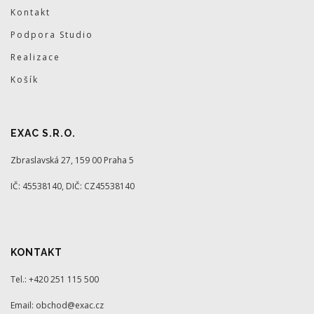
Kontakt
Podpora Studio
Realizace
Košík
EXAC S.R.O.
Zbraslavská 27, 159 00 Praha 5
IČ: 45538140, DIČ: CZ45538140
KONTAKT
Tel.: +420 251 115 500
Email: obchod@exac.cz