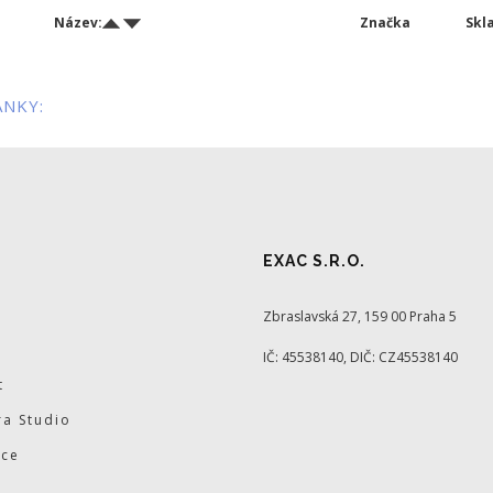
Název:
Značka
Skl
ÁNKY:
EXAC S.R.O.
Zbraslavská 27, 159 00 Praha 5
IČ: 45538140, DIČ: CZ45538140
t
a Studio
ace