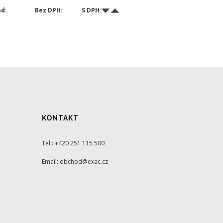
ad:
Bez DPH:
S DPH:
KONTAKT
Tel.: +420 251 115 500
Email: obchod@exac.cz