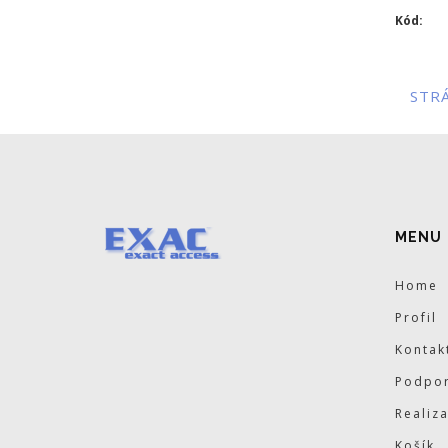
Kód:
STR
MENU
Home
Profil
Kontak
Podpor
Realiz
Košík