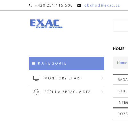
+420 251 115 500
obchod@exac.cz
HOME
Home
KATEGORIE
MONITORY SHARP
ŘADA 
S OC
STŘIH A ZPRAC. VIDEA
INTE
ROZŠ