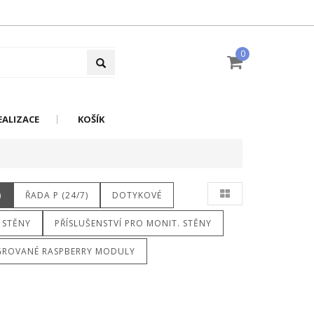
0
EALIZACE
KOŠÍK
)
ŘADA P (24/7)
DOTYKOVÉ
 STĚNY
PŘÍSLUŠENSTVÍ PRO MONIT. STĚNY
GROVANÉ RASPBERRY MODULY