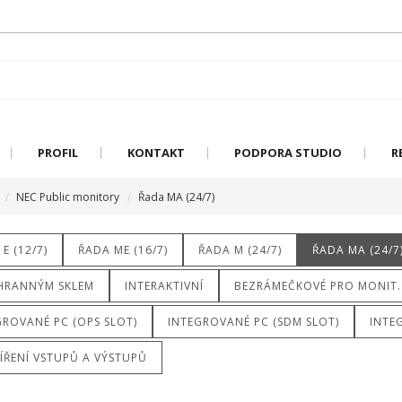
PROFIL
KONTAKT
PODPORA STUDIO
R
NEC Public monitory
Řada MA (24/7)
E (12/7)
ŘADA ME (16/7)
ŘADA M (24/7)
ŘADA MA (24/7
HRANNÝM SKLEM
INTERAKTIVNÍ
BEZRÁMEČKOVÉ PRO MONIT.
GROVANÉ PC (OPS SLOT)
INTEGROVANÉ PC (SDM SLOT)
INTE
ÍŘENÍ VSTUPŮ A VÝSTUPŮ