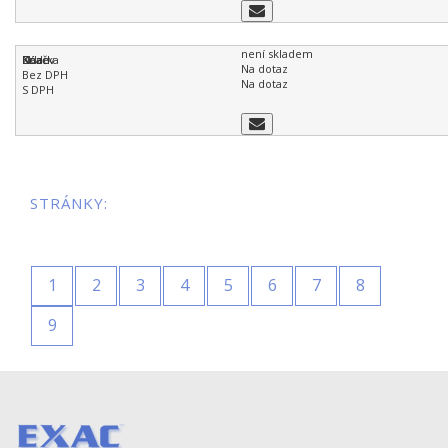
není skladem
Na dotaz
Na dotaz
STRÁNKY:
1
2
3
4
5
6
7
8
9