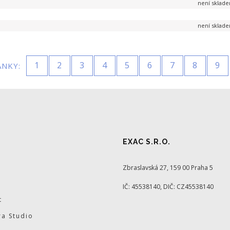
není sklad
není sklad
1
2
3
4
5
6
7
8
9
ÁNKY:
EXAC S.R.O.
Zbraslavská 27, 159 00 Praha 5
IČ: 45538140, DIČ: CZ45538140
t
a Studio