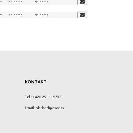
em
Na dotaz
Na dotaz
em
Na dotaz
Na dotaz
KONTAKT
Tel.: +420 251 115 500
Email: obchod@exac.cz