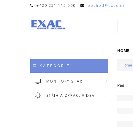
+420 251 115 500
obchod@exac.cz
HOME
Home
KATEGORIE
MONITORY SHARP
Kód:
STŘIH A ZPRAC. VIDEA