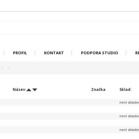
PROFIL
KONTAKT
PODPORA STUDIO
R
Název:
Značka
Sklad:
není sklad
není sklad
není sklad