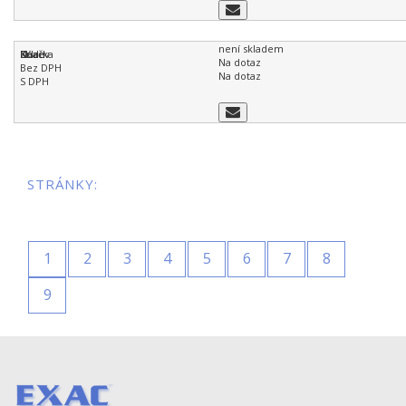
není skladem
Na dotaz
Na dotaz
STRÁNKY:
1
2
3
4
5
6
7
8
9