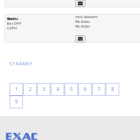
není skladem
Na dotaz
Na dotaz
STRÁNKY:
1
2
3
4
5
6
7
8
9