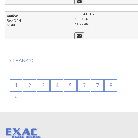
není skladem
Na dotaz
Na dotaz
STRÁNKY:
1
2
3
4
5
6
7
8
9