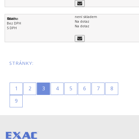
není skladem
Na dotaz
Na dotaz
STRÁNKY:
1
2
3
4
5
6
7
8
9