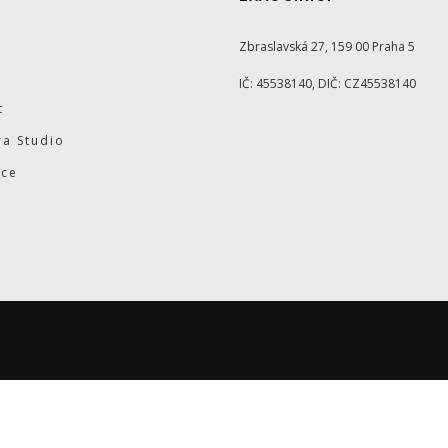
Zbraslavská 27, 159 00 Praha 5
IČ: 45538140, DIČ: CZ45538140
t
a Studio
ace