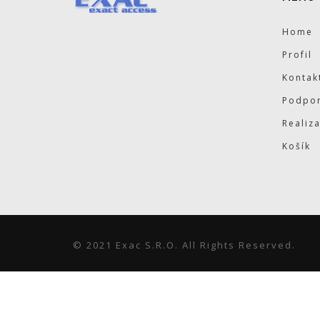
Home
Profil
Kontak
Podpor
Realiz
Košík
© 2021 Exac S.r.o. All Rights Reserved.