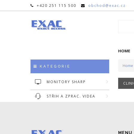
+420 251 115 500
obchod@exac.cz
HOME
Home
KATEGORIE
MONITORY SHARP
CLIN
STŘIH A ZPRAC. VIDEA
MENU