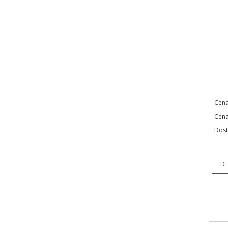
Cena
Cena
Dost
D