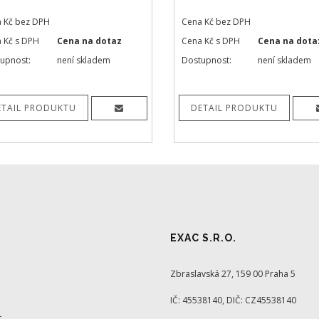
 Kč bez DPH
Cena Kč bez DPH
 Kč s DPH
Cena na dotaz
Cena Kč s DPH
Cena na dota
upnost:
není skladem
Dostupnost:
není skladem
ETAIL PRODUKTU
DETAIL PRODUKTU
EXAC S.R.O.
Zbraslavská 27, 159 00 Praha 5
IČ: 45538140, DIČ: CZ45538140
t