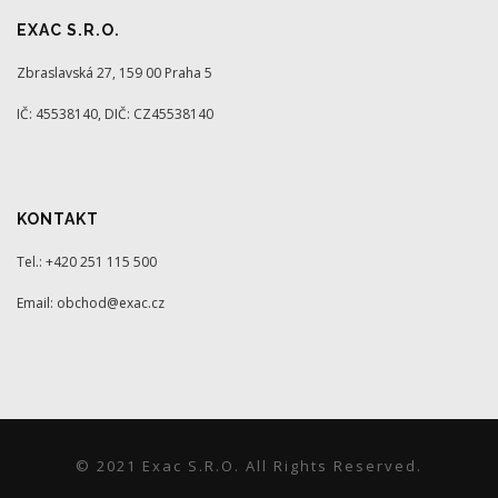
EXAC S.R.O.
Zbraslavská 27, 159 00 Praha 5
IČ: 45538140, DIČ: CZ45538140
KONTAKT
Tel.: +420 251 115 500
Email: obchod@exac.cz
© 2021 Exac S.r.o. All Rights Reserved.