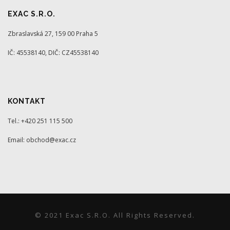
EXAC S.R.O.
Zbraslavská 27, 159 00 Praha 5
IČ: 45538140, DIČ: CZ45538140
KONTAKT
Tel.: +420 251 115 500
Email: obchod@exac.cz
© 2021 Exac S.r.o. All Rights Reserved.