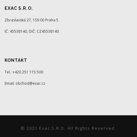
EXAC S.R.O.
Zbraslavská 27, 159 00 Praha 5
IČ: 45538140, DIČ: CZ45538140
KONTAKT
Tel.: +420 251 115 500
Email: obchod@exac.cz
© 2021 Exac S.r.o. All Rights Reserved.