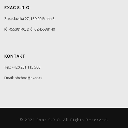
EXAC S.R.O.
Zbraslavská 27, 159 00 Praha 5
IČ: 45538140, DIČ: CZ45538140
KONTAKT
Tel.: +420 251 115 500
Email: obchod@exac.cz
© 2021 Exac S.r.o. All Rights Reserved.