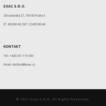
EXAC S.R.O.
Zbraslavská 27, 159 00 Praha 5
IČ: 45538140, DIČ: CZ45538140
KONTAKT
Tel.: +420 251 115 500
Email: obchod@exac.cz
© 2021 Exac S.r.o. All Rights Reserved.