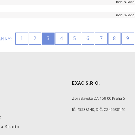
není sklad
není sklad
1
2
3
4
5
6
7
8
9
ÁNKY:
EXAC S.R.O.
Zbraslavská 27, 159 00 Praha 5
IČ: 45538140, DIČ: CZ45538140
t
a Studio