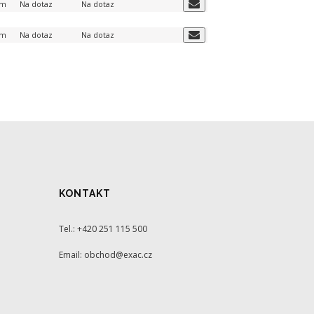
em
Na dotaz
Na dotaz
em
Na dotaz
Na dotaz
KONTAKT
Tel.: +420 251 115 500
Email: obchod@exac.cz