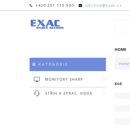
+420 251 115 500
obchod@exac.cz
HOME
Home
KATEGORIE
MONITORY SHARP
Kód:
STŘIH A ZPRAC. VIDEA