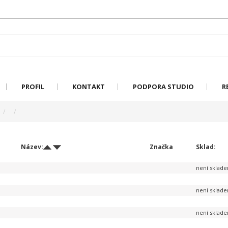
PROFIL
KONTAKT
PODPORA STUDIO
R
Název:
Značka
Sklad:
není sklad
není sklad
není sklad