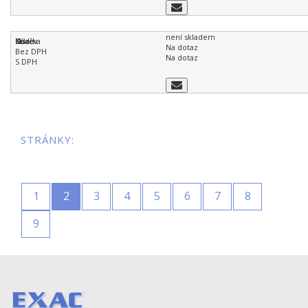
není skladem
Na dotaz
Na dotaz
STRÁNKY:
1
2
3
4
5
6
7
8
9