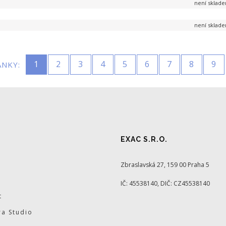
není sklad
není sklad
1
2
3
4
5
6
7
8
9
ÁNKY:
EXAC S.R.O.
Zbraslavská 27, 159 00 Praha 5
IČ: 45538140, DIČ: CZ45538140
t
a Studio