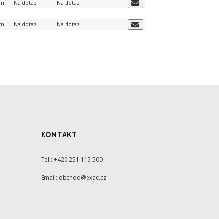
em
Na dotaz
Na dotaz
em
Na dotaz
Na dotaz
KONTAKT
Tel.: +420 251 115 500
Email: obchod@exac.cz