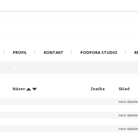
PROFIL
KONTAKT
PODPORA STUDIO
R
Název:
Značka
Sklad:
není sklad
není sklad
není sklad