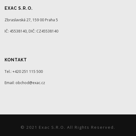
EXAC S.R.O.
Zbraslavská 27, 159 00 Praha 5
IČ: 45538140, DIČ: CZ45538140
KONTAKT
Tel.: +420 251 115 500
Email: obchod@exac.cz
© 2021 Exac S.r.o. All Rights Reserved.