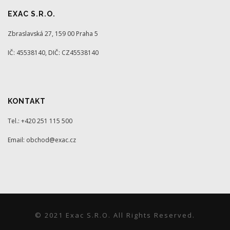
EXAC S.R.O.
Zbraslavská 27, 159 00 Praha 5
IČ: 45538140, DIČ: CZ45538140
KONTAKT
Tel.: +420 251 115 500
Email: obchod@exac.cz
© 2021 Exac S.r.o. All Rights Reserved.