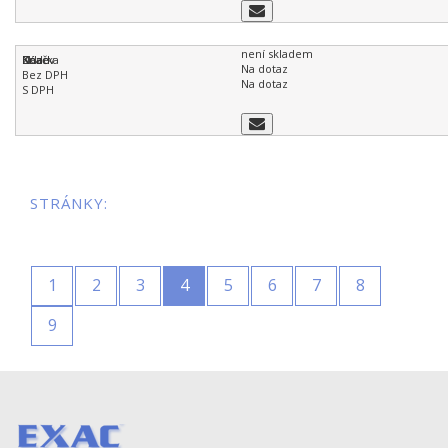
není skladem
Na dotaz
Na dotaz
STRÁNKY:
1
2
3
4
5
6
7
8
9