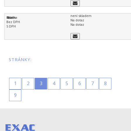
není skladem
Na dotaz
Na dotaz
STRÁNKY:
1
2
3
4
5
6
7
8
9