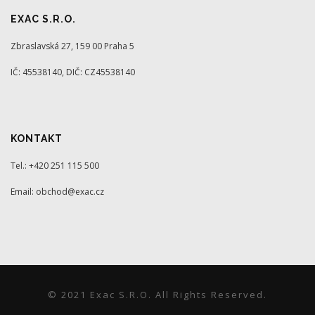
EXAC S.R.O.
Zbraslavská 27, 159 00 Praha 5
IČ: 45538140, DIČ: CZ45538140
KONTAKT
Tel.: +420 251 115 500
Email: obchod@exac.cz
© 2021 Exac S.r.o. All Rights Reserved.